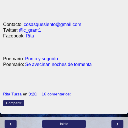
Contacto:
cosasquesiento@gmail.com
Twitter:
@c_grant1
Facebook:
Rita
Poemario:
Punto y seguido
Poemario:
Se avecinan noches de tormenta
Rita Turza
en
9:20
16 comentarios:
Compartir
‹
›
Inicio